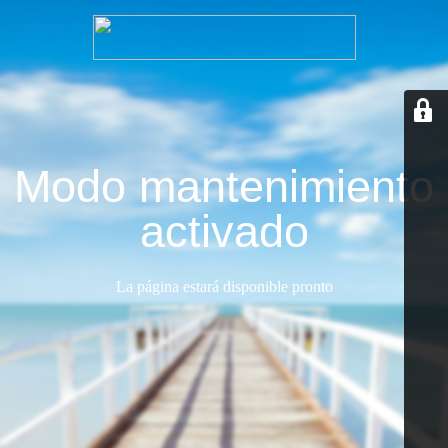
Modo mantenimiento
activado
La página estará disponible pronto