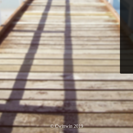
© Cwinwin 2019