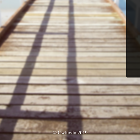
© Cwinwin 2019