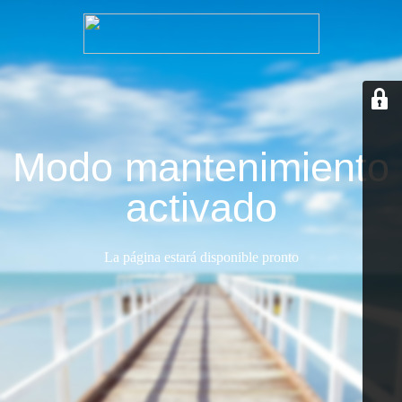
Modo mantenimiento
activado
La página estará disponible pronto